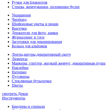
Ручки для блокнотов
Стразы, жемчужинки, половинки бусин
Украшения
Чипборд
Шифоновые цветы и рюши
Высечки
Держатели для фото, рамки
Журналлинг и тэги
Заготовки для декорирования
Кольца для альбомов
Ленты,шнуры,декоративный скотч
Люверсы
Маркеры, глиттер, жидкий жемчуг, декоративная пудра
Наклейки
Натирки
Пуговицы
Стеклянные бутылочки
Цветы
смотреть Декор
Инструменты
Биндеры и спирали