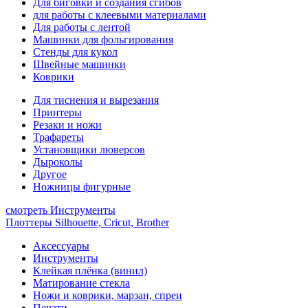
Для биговки и создания сгибов
для работы с клеевыми материалами
Для работы с лентой
Машинки для фольгирования
Стенды для кукол
Швейные машинки
Коврики
Для тиснения и вырезания
Принтеры
Резаки и ножи
Трафареты
Установщики люверсов
Дыроколы
Другое
Ножницы фигурные
смотреть Инструменты
Плоттеры Silhouette, Cricut, Brother
Аксессуары
Инструменты
Клейкая плёнка (винил)
Матирование стекла
Ножи и коврики, марзан, спреи
Печати