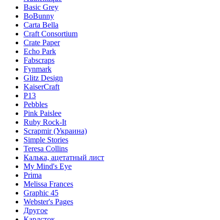
Basic Grey
BoBunny
Carta Bella
Craft Consortium
Crate Paper
Echo Park
Fabscraps
Fynmark
Glitz Design
KaiserCraft
P13
Pebbles
Pink Paislee
Ruby Rock-It
Scrapmir (Украина)
Simple Stories
Teresa Collins
Калька, ацетатный лист
My Mind's Eye
Prima
Melissa Frances
Graphic 45
Webster's Pages
Другое
Кардсток