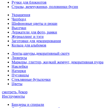
Ручки для блокнотов
Стразы, жемчужинки, половинки бусин
Украшения
Чипборд
Шифоновые цветы и рюши
Высечки
Держатели для фото, рамки
Журналлинг и тэги
Заготовки для декорирования
Кольца для альбомов
Ленты,шнуры,декоративный скотч
Люверсы
Маркеры, глиттер, жидкий жемчуг, декоративная пудра
Наклейки
Натирки
Пуговицы
Стеклянные бутылочки
Цветы
смотреть Декор
Инструменты
Биндеры и спирали