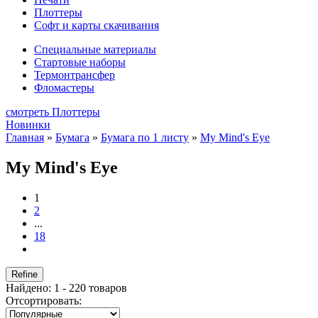
Плоттеры
Софт и карты скачивания
Специальные материалы
Стартовые наборы
Термонтрансфер
Фломастеры
смотреть Плоттеры
Новинки
Главная
»
Бумага
»
Бумага по 1 листу
»
My Mind's Eye
My Mind's Eye
1
2
...
18
Refine
Найдено: 1 - 220 товаров
Отсортировать: