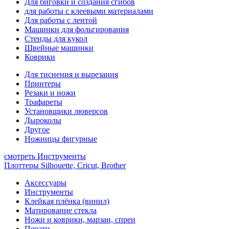
Для биговки и создания сгибов
для работы с клеевыми материалами
Для работы с лентой
Машинки для фольгирования
Стенды для кукол
Швейные машинки
Коврики
Для тиснения и вырезания
Принтеры
Резаки и ножи
Трафареты
Установщики люверсов
Дыроколы
Другое
Ножницы фигурные
смотреть Инструменты
Плоттеры Silhouette, Cricut, Brother
Аксессуары
Инструменты
Клейкая плёнка (винил)
Матирование стекла
Ножи и коврики, марзан, спреи
Печати