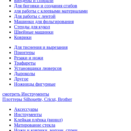
Биндеры и спирали
Для биговки и создания сгибов
для работы с клеевыми материалами
Для работы с лентой
Машинки для фольгирования
Стенды для кукол
Швейные машинки
Коврики
Для тиснения и вырезания
Принтеры
Резаки и ножи
Трафареты
Установщики люверсов
Дыроколы
Другое
Ножницы фигурные
смотреть Инструменты
Плоттеры Silhouette, Cricut, Brother
Аксессуары
Инструменты
Клейкая плёнка (винил)
Матирование стекла
Ножи и коврики, марзан, спреи