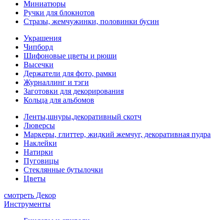
Миниатюры
Ручки для блокнотов
Стразы, жемчужинки, половинки бусин
Украшения
Чипборд
Шифоновые цветы и рюши
Высечки
Держатели для фото, рамки
Журналлинг и тэги
Заготовки для декорирования
Кольца для альбомов
Ленты,шнуры,декоративный скотч
Люверсы
Маркеры, глиттер, жидкий жемчуг, декоративная пудра
Наклейки
Натирки
Пуговицы
Стеклянные бутылочки
Цветы
смотреть Декор
Инструменты