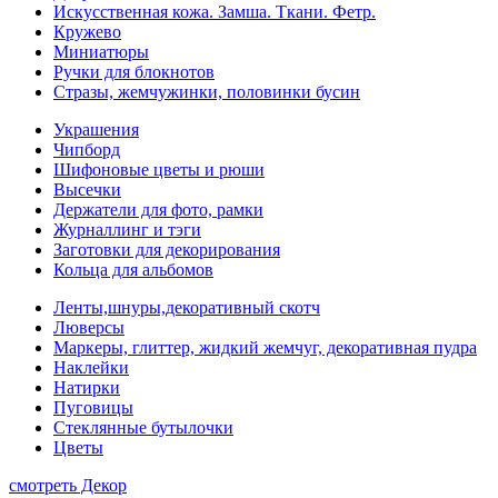
Искусственная кожа. Замша. Ткани. Фетр.
Кружево
Миниатюры
Ручки для блокнотов
Стразы, жемчужинки, половинки бусин
Украшения
Чипборд
Шифоновые цветы и рюши
Высечки
Держатели для фото, рамки
Журналлинг и тэги
Заготовки для декорирования
Кольца для альбомов
Ленты,шнуры,декоративный скотч
Люверсы
Маркеры, глиттер, жидкий жемчуг, декоративная пудра
Наклейки
Натирки
Пуговицы
Стеклянные бутылочки
Цветы
смотреть Декор