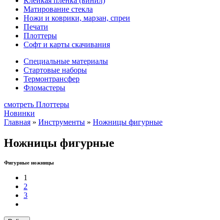
Клейкая плёнка (винил)
Матирование стекла
Ножи и коврики, марзан, спреи
Печати
Плоттеры
Софт и карты скачивания
Специальные материалы
Стартовые наборы
Термонтрансфер
Фломастеры
смотреть Плоттеры
Новинки
Главная
»
Инструменты
»
Ножницы фигурные
Ножницы фигурные
Фигурные ножницы
1
2
3