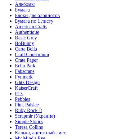
Альбомы
Бумага
Блоки для блокнотов
Бумага по 1 листу
American Crafts
Authentique
Basic Grey
BoBunny
Carta Bella
Craft Consortium
Crate Paper
Echo Park
Fabscraps
Fynmark
Glitz Design
KaiserCraft
P13
Pebbles
Pink Paislee
Ruby Rock-It
Scrapmir (Украина)
Simple Stories
Teresa Collins
Калька, ацетатный лист
My Mind's Eye