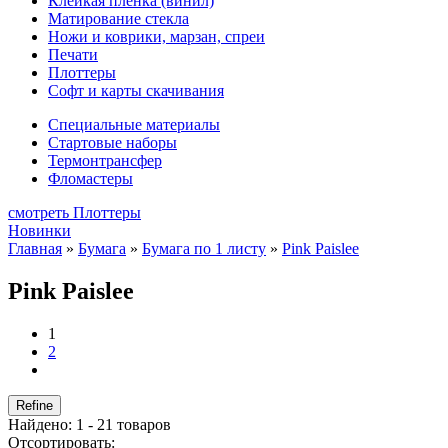
Клейкая плёнка (винил)
Матирование стекла
Ножи и коврики, марзан, спреи
Печати
Плоттеры
Софт и карты скачивания
Специальные материалы
Стартовые наборы
Термонтрансфер
Фломастеры
смотреть Плоттеры
Новинки
Главная
»
Бумага
»
Бумага по 1 листу
»
Pink Paislee
Pink Paislee
1
2
Refine
Найдено: 1 - 21 товаров
Отсортировать: