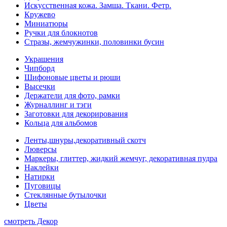
Искусственная кожа. Замша. Ткани. Фетр.
Кружево
Миниатюры
Ручки для блокнотов
Стразы, жемчужинки, половинки бусин
Украшения
Чипборд
Шифоновые цветы и рюши
Высечки
Держатели для фото, рамки
Журналлинг и тэги
Заготовки для декорирования
Кольца для альбомов
Ленты,шнуры,декоративный скотч
Люверсы
Маркеры, глиттер, жидкий жемчуг, декоративная пудра
Наклейки
Натирки
Пуговицы
Стеклянные бутылочки
Цветы
смотреть Декор