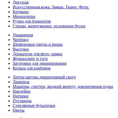
Декупаж
Искусственная кожа. Замша. Ткани. Фетр.
Кружево
Миниатюры
Ручки для блокнотов
Стразы, жемчужинки, половинки бусин
Украшения
Чипборд
Шифоновые цветы и рюши
Высечки
Держатели для фото, рамки
Журналлинг и тэги
Заготовки для декорирования
Кольца для альбомов
Ленты,шнуры,декоративный скотч
Люверсы
Маркеры, глиттер, жидкий жемчуг, декоративная пудра
Наклейки
Натирки
Пуговицы
Стеклянные бутылочки
Цветы