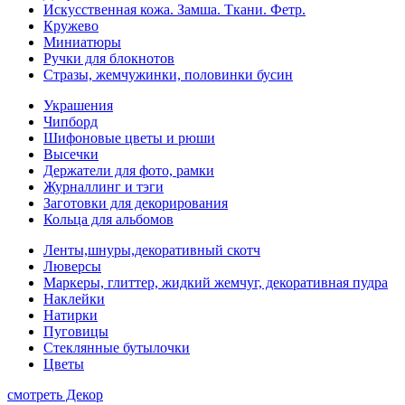
Искусственная кожа. Замша. Ткани. Фетр.
Кружево
Миниатюры
Ручки для блокнотов
Стразы, жемчужинки, половинки бусин
Украшения
Чипборд
Шифоновые цветы и рюши
Высечки
Держатели для фото, рамки
Журналлинг и тэги
Заготовки для декорирования
Кольца для альбомов
Ленты,шнуры,декоративный скотч
Люверсы
Маркеры, глиттер, жидкий жемчуг, декоративная пудра
Наклейки
Натирки
Пуговицы
Стеклянные бутылочки
Цветы
смотреть Декор