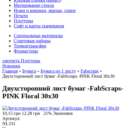
Клейкая плёнка (винил)
Матирование стекла
Ножи и коврики, марзан, спреи
Печати
Плоттеры
Софт и карты скачивания
Специальные материалы
Стартовые наборы
Термонтрансфер
Фломастеры
смотреть Плоттеры
Новинки
Главная
»
Бумага
»
Бумага по 1 листу
»
Fabscraps
»
Двухсторонний лист бумаг -FabScraps- PINK Floral 30x30
Двухсторонний лист бумаг -FabScraps-
PINK Floral 30x30
10,15 грн
12.28 грн
21% Экономия
Артикул:
NL331