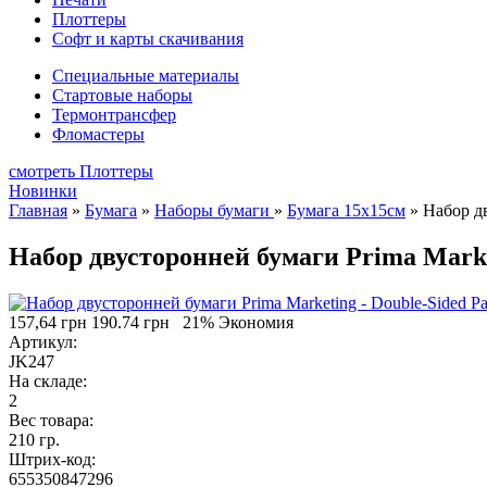
Плоттеры
Софт и карты скачивания
Специальные материалы
Стартовые наборы
Термонтрансфер
Фломастеры
смотреть Плоттеры
Новинки
Главная
»
Бумага
»
Наборы бумаги
»
Бумага 15х15см
»
Набор дв
Набор двусторонней бумаги Prima Market
157,64 грн
190.74 грн
21% Экономия
Артикул:
JK247
На складе:
2
Вес товара:
210 гр.
Штрих-код:
655350847296