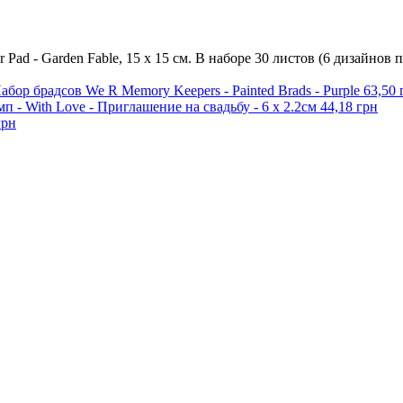
 Pad - Garden Fable, 15 х 15 см. В наборе 30 листов (6 дизайнов 
абор брадсов We R Memory Keepers - Painted Brads - Purple
63,50 
п - With Love - Приглашение на свадьбу - 6 х 2.2см
44,18 грн
грн