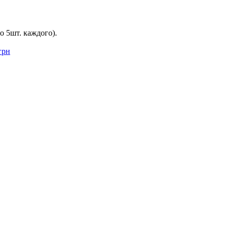
по 5шт. каждого).
грн