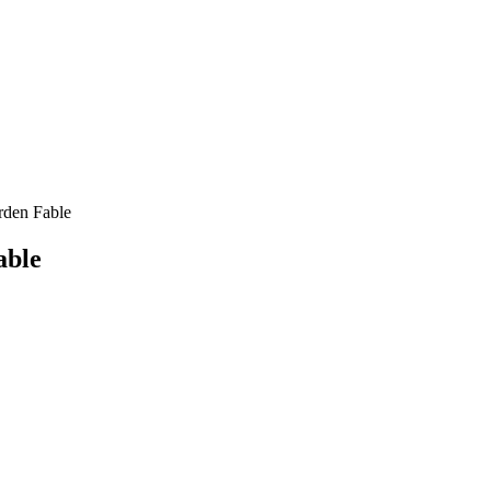
rden Fable
able