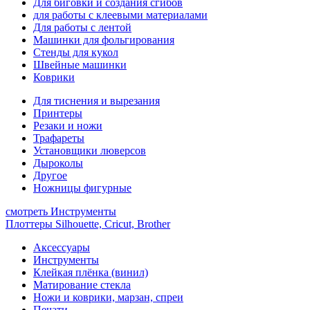
Для биговки и создания сгибов
для работы с клеевыми материалами
Для работы с лентой
Машинки для фольгирования
Стенды для кукол
Швейные машинки
Коврики
Для тиснения и вырезания
Принтеры
Резаки и ножи
Трафареты
Установщики люверсов
Дыроколы
Другое
Ножницы фигурные
смотреть Инструменты
Плоттеры Silhouette, Cricut, Brother
Аксессуары
Инструменты
Клейкая плёнка (винил)
Матирование стекла
Ножи и коврики, марзан, спреи
Печати