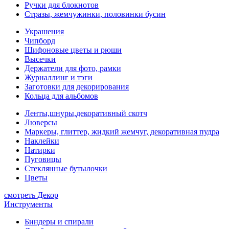
Ручки для блокнотов
Стразы, жемчужинки, половинки бусин
Украшения
Чипборд
Шифоновые цветы и рюши
Высечки
Держатели для фото, рамки
Журналлинг и тэги
Заготовки для декорирования
Кольца для альбомов
Ленты,шнуры,декоративный скотч
Люверсы
Маркеры, глиттер, жидкий жемчуг, декоративная пудра
Наклейки
Натирки
Пуговицы
Стеклянные бутылочки
Цветы
смотреть Декор
Инструменты
Биндеры и спирали