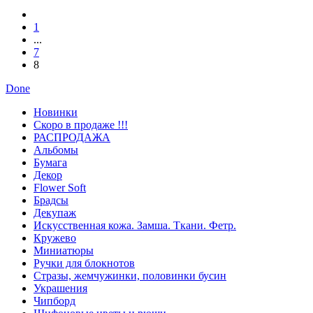
1
...
7
8
Done
Новинки
Скоро в продаже !!!
РАСПРОДАЖА
Альбомы
Бумага
Декор
Flower Soft
Брадсы
Декупаж
Искусственная кожа. Замша. Ткани. Фетр.
Кружево
Миниатюры
Ручки для блокнотов
Стразы, жемчужинки, половинки бусин
Украшения
Чипборд