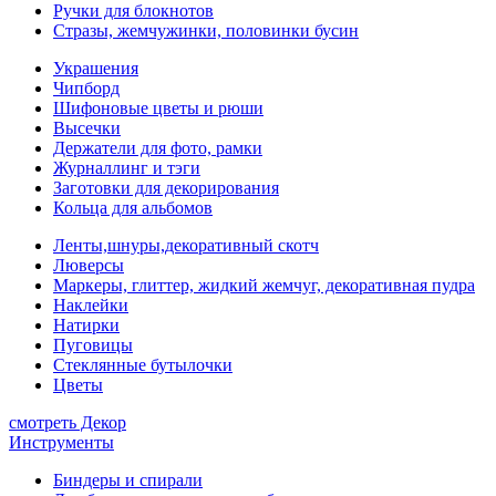
Ручки для блокнотов
Стразы, жемчужинки, половинки бусин
Украшения
Чипборд
Шифоновые цветы и рюши
Высечки
Держатели для фото, рамки
Журналлинг и тэги
Заготовки для декорирования
Кольца для альбомов
Ленты,шнуры,декоративный скотч
Люверсы
Маркеры, глиттер, жидкий жемчуг, декоративная пудра
Наклейки
Натирки
Пуговицы
Стеклянные бутылочки
Цветы
смотреть Декор
Инструменты
Биндеры и спирали