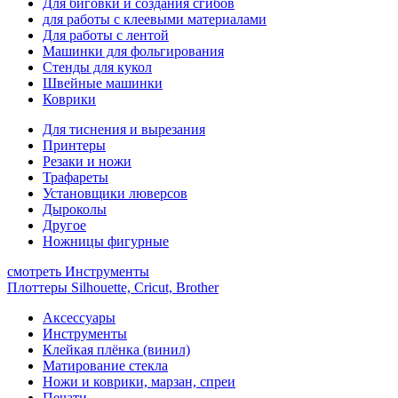
Для биговки и создания сгибов
для работы с клеевыми материалами
Для работы с лентой
Машинки для фольгирования
Стенды для кукол
Швейные машинки
Коврики
Для тиснения и вырезания
Принтеры
Резаки и ножи
Трафареты
Установщики люверсов
Дыроколы
Другое
Ножницы фигурные
смотреть Инструменты
Плоттеры Silhouette, Cricut, Brother
Аксессуары
Инструменты
Клейкая плёнка (винил)
Матирование стекла
Ножи и коврики, марзан, спреи
Печати